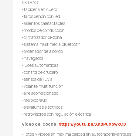
EXTRAS:
-tapicería en cuero
-faros xenón con led
-asientos calefactables
-modos de conducción
-climatizador bi-zona
-sistema multimedia bluetooth
-ordenador de a bordo
-navegador
-luces automáticas
-control de crucero
-sensor de lluvia
-volante multifunción
-aire acondicionado
-radio/cd/aux
-elevalunas eléctricos
-retrovisores con regulación eléctrica
Vídeo del coche:
https://youtu.be/XK8PuXbwkO8
-Fotos y videos en máxima calidad en autotraderlevante.es