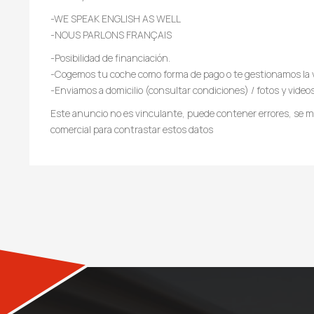
-WE SPEAK ENGLISH AS WELL
-NOUS PARLONS FRANÇAIS
-Posibilidad de financiación.
-Cogemos tu coche como forma de pago o te gestionamos la 
-Enviamos a domicilio (consultar condiciones) / fotos y video
Este anuncio no es vinculante, puede contener errores, se mu
comercial para contrastar estos datos