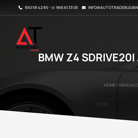
650 58 42 85 - ☏ 966 61 33 05
INFO@AUTOTRADERLEVAN
BMW Z4 SDRIVE20I 
HOME
/
VEHÍCULO