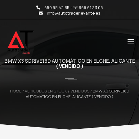
650 58 42 85 - ☏ 966 61 33 05
info@autotraderlevante.es
BMW X3 SDRIVE18D AUTOMÁTICO EN ELCHE, ALICANTE
( VENDIDO )
HOME
/
VEHÍCULOS EN STOCK
/
VENDIDOS
/
BMW X3 SDRIVE18D
AUTOMÁTICO EN ELCHE, ALICANTE ( VENDIDO )