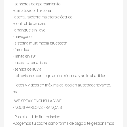
-sensores de aparcamiento
-climatizador tri-zona
-apertura/cierre maletero eléctrico
-control de crucero
-arranque sin llave
-navegador
-sistema multimedia bluetooth
-faros led
-llanta en 19′
-luces automáticas
-sensor de lluvia
-retrovisores con regulación eléctrica y auto abatibles
-Fotos y videos en máxima calidad en autotraderlevante.
es
-WE SPEAK ENGLISH AS WELL
-NOUS PARLONS FRANÇAIS
-Posibilidad de financiación.
-Cogemos tu coche como forma de pago o te gestionamos