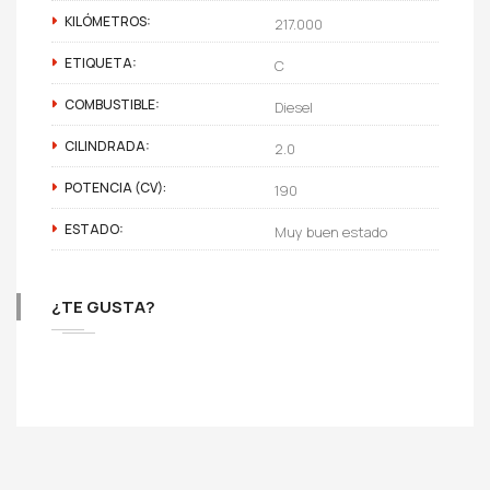
KILÓMETROS:
217.000
ETIQUETA:
C
COMBUSTIBLE:
Diesel
CILINDRADA:
2.0
POTENCIA (CV):
190
ESTADO:
Muy buen estado
¿TE GUSTA?