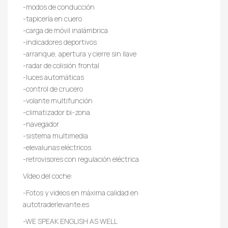
-modos de conducción
-tapicería en cuero
-carga de móvil inalámbrica
-indicadores deportivos
-arranque, apertura y cierre sin llave
-radar de colisión frontal
-luces automáticas
-control de crucero
-volante multifunción
-climatizador bi-zona
-navegador
-sistema multimedia
-elevalunas eléctricos
-retrovisores con regulación eléctrica
Vídeo del coche:
-Fotos y videos en máxima calidad en
autotraderlevante.es
-WE SPEAK ENGLISH AS WELL