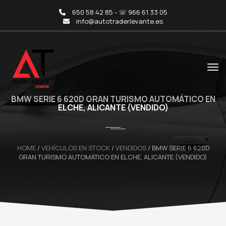
650 58 42 85 - ☏ 966 61 33 05
info@autotraderlevante.es
BMW SERIE 6 620D GRAN TURISMO AUTOMÁTICO EN
ELCHE, ALICANTE (VENDIDO)
HOME
/
VEHÍCULOS EN STOCK
/
VENDIDOS
/
BMW SERIE 6 620D
GRAN TURISMO AUTOMÁTICO EN ELCHE, ALICANTE (VENDIDO)