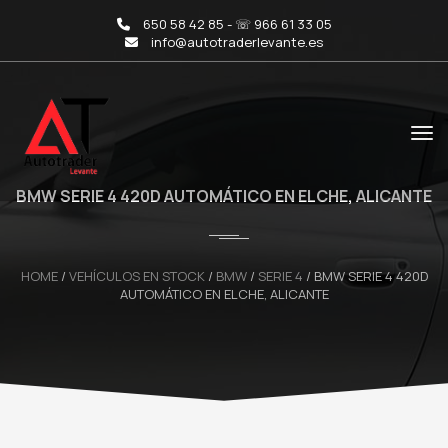
650 58 42 85 - ☏ 966 61 33 05
info@autotraderlevante.es
BMW SERIE 4 420D AUTOMÁTICO EN ELCHE, ALICANTE
HOME
/
VEHÍCULOS EN STOCK
/
BMW
/
SERIE 4
/
BMW SERIE 4 420D
AUTOMÁTICO EN ELCHE, ALICANTE