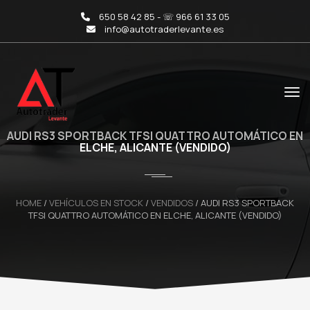
650 58 42 85 - ☏ 966 61 33 05
info@autotraderlevante.es
AUDI RS3 SPORTBACK TFSI QUATTRO AUTOMÁTICO EN
ELCHE, ALICANTE (VENDIDO)
HOME
/
VEHÍCULOS EN STOCK
/
VENDIDOS
/
AUDI RS3 SPORTBACK
TFSI QUATTRO AUTOMÁTICO EN ELCHE, ALICANTE (VENDIDO)