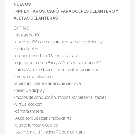
NUEVOS
-PPF EN FAROS, CAPÓ, PARAGOLPES DELANTERO Y
ALETAS DELANTERAS
EXTRAS:
-llantas de 19”
-asientos RS con costuras en verde, eléctricos y
calefactables
-escape deportivo RS con válvulas
-equipo de sonido Bang & Olufsen surround 3D
-faros Matrix led con intermitentes dinámicos
-techo solar eléctrico
-apertura, cierre y arranque sin llave
-head up display
-modos de conducción, modos RS personalizables
-virtual cockpit
-cámara trasera
-Audi Torque Rear (modo drift)
-ajuste lumbar eléctrico
-volante multifunción RS de alcántara