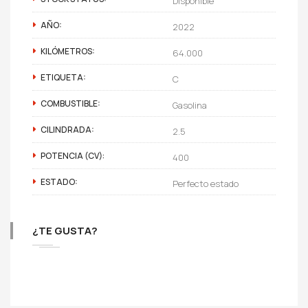
Disponible
AÑO:
2022
KILÓMETROS:
64.000
ETIQUETA:
C
COMBUSTIBLE:
Gasolina
CILINDRADA:
2.5
POTENCIA (CV):
400
ESTADO:
Perfecto estado
¿TE GUSTA?